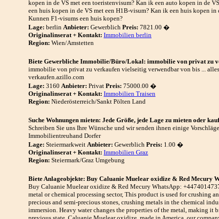
kopen in de VS met een toeristenvisum? Kan ik een auto kopen in de V
een huis kopen in de VS met een H1B-visum? Kan ik een huis kopen i
Kunnen F1-visums een huis kopen?
Lage:
berlin
Anbieter:
Gewerblich
Preis:
7821.00 �
Originalinserat + Kontakt:
Immobilien berlin
Region:
Wien/Amstetten
Biete Gewerbliche Immobilie/Büro/Lokal: immobilie von privat zu 
immobilie von privat zu verkaufen vielseitig verwendbar von bis ... alle
verkaufen.azillo.com
Lage:
3160
Anbieter:
Privat
Preis:
75000.00 �
Originalinserat + Kontakt:
Immobilien Traisen
Region:
Niederösterreich/Sankt Pölten Land
Suche Wohnungen mieten: Jede Größe, jede Lage zu mieten oder kau
Schreiben Sie uns Ihre Wünsche und wir senden ihnen einige Vorschläge. 
Immobilientreuhand Dorfer
Lage:
Steiermarkweit
Anbieter:
Gewerblich
Preis:
1.00 �
Originalinserat + Kontakt:
Immobilien Graz
Region:
Steiermark/Graz Umgebung
Biete Anlageobjekte: Buy Caluanie Muelear oxidize & Red Mecury
Buy Caluanie Muelear oxidize & Red Mecury WhatsApp: +447401473736
metal or chemical processing sector, This product is used for crushing an
precious and semi-precious stones, crushing metals in the chemical indust
immersion. Heavy water changes the properties of the metal, making it bri
previous state. Caluanie Muelear oxidize, made in America. our company