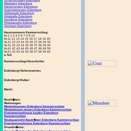
Schlehdornweg Eidenberg
Mistelweg Eidenberg
Hametnerweg Eidenberg
Sulzerstetterweg Eidenberg
Stiftsstraße Eidenberg
Almstraße Eidenberg
Aschlberg Eidenberg
Pimesserweg Eidenberg
Teichweg Eidenberg
Hausnummern Kammerschlag:
Nr.1 2 3 4 5 6 7 5 9 10
Nr.11 12 13 14 15 16 17 18 19 20
Nr.21 22 23 24 25 26 27 28 29 30
Nr.31 32 33 34 35 36 37 38 39 40
Nr.41 42 43 44 45 46 47 48 49 50
Nr.51 52 53 54 55 56 57 58 59 60
a.Teil
Kammerschlag+Geschichte:
Eidenberg+Sehenswertes
Eidenberg+Kultur:
Markt:
Realit�ten:
Wohnungen
Mietwohnungen Eidenberg Kammerschlag
Mietwohnung mieten Eidenberg Kammerschlag
Eigentumswohnung kaufen Eidenberg
Kammerschlag
Neubauprojekt Bautr�ger Eidenberg Kammerschlag
Eigentumswohnung Eidenberg Kammerschlag
Grundst�cke: