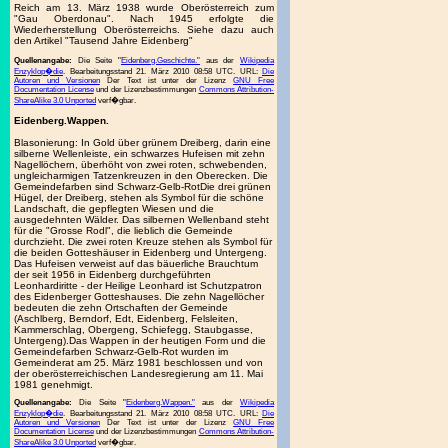
Reich am 13. März 1938 wurde Oberösterreich zum
"Gau Oberdonau". Nach 1945 erfolgte die
Wiederherstellung Oberösterreichs. Siehe dazu auch
den Artikel "Tausend Jahre Eidenberg"
Quellenangabe:
Die Seite "
Eidenberg.Geschichte."
aus der
Wikipedia
Enzyklop�die
. Bearbeitungsstand 21. März 2010 08:58 UTC. URL:
Die
Autoren und Versionen
Der Text ist unter der Lizenz
GNU Free
Documentation License
und der Lizenzbestimmungen
Commons Attribution-
ShareAlike 3.0 Unported
verf�gbar.
Eidenberg.Wappen.
Blasonierung: In Gold über grünem Dreiberg, darin eine
silberne Wellenleiste, ein schwarzes Hufeisen mit zehn
Nagellöchern, überhöht von zwei roten, schwebenden,
ungleicharmigen Tatzenkreuzen in den Oberecken. Die
Gemeindefarben sind Schwarz-Gelb-RotDie drei grünen
Hügel, der Dreiberg, stehen als Symbol für die schöne
Landschaft, die gepflegten Wiesen und die
ausgedehnten Wälder. Das silbernen Wellenband steht
für die "Grosse Rodl", die lieblich die Gemeinde
durchzieht. Die zwei roten Kreuze stehen als Symbol für
die beiden Gotteshäuser in Eidenberg und Untergeng.
Das Hufeisen verweist auf das bäuerliche Brauchtum
der seit 1956 in Eidenberg durchgeführten
Leonhardiritte - der Heilige Leonhard ist Schutzpatron
des Eidenberger Gotteshauses. Die zehn Nagellöcher
bedeuten die zehn Ortschaften der Gemeinde
(Aschlberg, Berndorf, Edt, Eidenberg, Felsleiten,
Kammerschlag, Obergeng, Schiefegg, Staubgasse,
Untergeng).Das Wappen in der heutigen Form und die
Gemeindefarben Schwarz-Gelb-Rot wurden im
Gemeinderat am 25. März 1981 beschlossen und von
der oberösterreichischen Landesregierung am 11. Mai
1981 genehmigt.
Quellenangabe:
Die Seite "
Eidenberg.Wappen."
aus der
Wikipedia
Enzyklop�die
. Bearbeitungsstand 21. März 2010 08:58 UTC. URL:
Die
Autoren und Versionen
Der Text ist unter der Lizenz
GNU Free
Documentation License
und der Lizenzbestimmungen
Commons Attribution-
ShareAlike 3.0 Unported
verf�gbar.