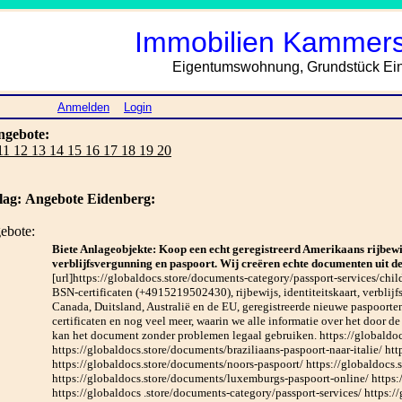
Immobilien Kammers
Eigentumswohnung, Grundstück Einf
Anmelden
Login
ngebote:
 11 12 13 14 15 16 17 18 19 20
ag:
Angebote Eidenberg:
ebote:
Biete Anlageobjekte: Koop een echt geregistreerd Amerikaans rijbewij
verblijfsvergunning en paspoort. Wij creëren echte documenten uit de
[url]https://globaldocs.store/documents-category/passport-services/child
BSN-certificaten (+4915219502430), rijbewijs, identiteitskaart, verblij
Canada, Duitsland, Australië en de EU, geregistreerde nieuwe paspoorte
certificaten en nog veel meer, waarin we alle informatie over het door d
kan het document zonder problemen legaal gebruiken. https://globaldo
https://globaldocs.store/documents/braziliaans-paspoort-naar-italie/ ht
https://globaldocs.store/documents/noors-paspoort/ https://globaldocs
https://globaldocs.store/documents/luxemburgs-paspoort-online/ https
https://globaldocs .store/documents-category/passport-services/ https: