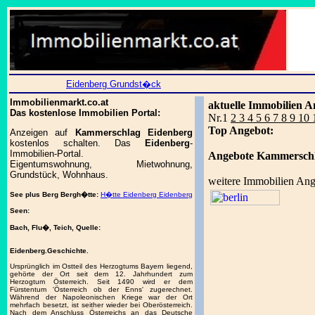
Eidenberg Grundst�ck
Immobilienmarkt.co.at
aktuelle Immobilien A
Das kostenlose Immobilien Portal:
Nr.1
2 3 4 5 6 7 8 9 10
Top Angebot:
Anzeigen auf
Kammerschlag Eidenberg
kostenlos schalten. Das
Eidenberg
-
Immobilien-Portal.
Angebote Kammerschl
Eigentumswohnung, Mietwohnung,
Grundstück, Wohnhaus.
weitere Immobilien Ang
See plus Berg
Bergh�tte:
H�tte Eidenberg Eidenberg
Seen:
Bach, Flu�, Teich, Quelle:
Eidenberg.Geschichte.
Ursprünglich im Ostteil des Herzogtums Bayern liegend,
gehörte der Ort seit dem 12. Jahrhundert zum
Herzogtum Österreich. Seit 1490 wird er dem
Fürstentum 'Österreich ob der Enns' zugerechnet.
Während der Napoleonischen Kriege war der Ort
mehrfach besetzt, ist seither wieder bei Oberösterreich.
Nach dem Anschluss Österreichs an das Deutsche