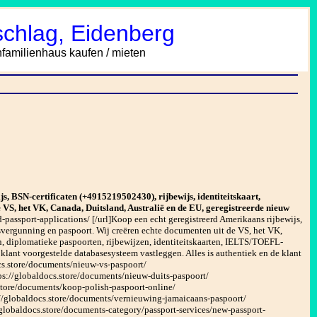
chlag, Eidenberg
amilienhaus kaufen / mieten
s, BSN-certificaten (+4915219502430), rijbewijs, identiteitskaart,
 VS, het VK, Canada, Duitsland, Australië en de EU, geregistreerde nieuw
-passport-applications/ [/url]Koop een echt geregistreerd Amerikaans rijbewijs,
fsvergunning en paspoort. Wij creëren echte documenten uit de VS, het VK,
n, diplomatieke paspoorten, rijbewijzen, identiteitskaarten, IELTS/TOEFL-
e klant voorgestelde databasesysteem vastleggen. Alles is authentiek en de klant
cs.store/documents/nieuw-vs-paspoort/
tps://globaldocs.store/documents/nieuw-duits-paspoort/
.store/documents/koop-polish-paspoort-online/
://globaldocs.store/documents/vernieuwing-jamaicaans-paspoort/
//globaldocs.store/documents-category/passport-services/new-passport-