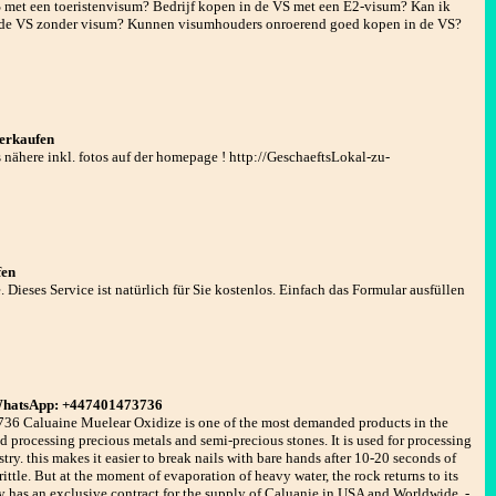
S met een toeristenvisum? Bedrijf kopen in de VS met een E2-visum? Kan ik
n de VS zonder visum? Kunnen visumhouders onroerend goed kopen in de VS?
verkaufen
s nähere inkl. fotos auf der homepage ! http://GeschaeftsLokal-zu-
fen
Dieses Service ist natürlich für Sie kostenlos. Einfach das Formular ausfüllen
 WhatsApp: +447401473736
 Caluaine Muelear Oxidize is one of the most demanded products in the
d processing precious metals and semi-precious stones. It is used for processing
ry. this makes it easier to break nails with bare hands after 10-20 seconds of
ttle. But at the moment of evaporation of heavy water, the rock returns to its
 has an exclusive contract for the supply of Caluanie in USA and Worldwide. -