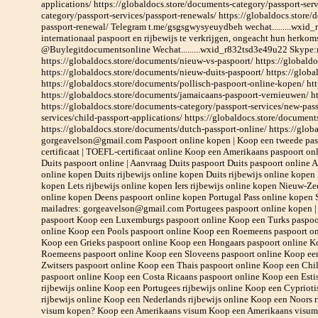
applications/ https://globaldocs.store/documents-category/passport-serv
category/passport-services/passport-renewals/ https://globaldocs.store
passport-renewal/ Telegram t.me/gsgsgwysyeuydbeh wechat.........wxid_
internationaal paspoort en rijbewijs te verkrijgen, ongeacht hun her
@Buylegitdocumentsonline Wechat.........wxid_r832tsd3e49u22 Skyp
https://globaldocs.store/documents/nieuw-vs-paspoort/ https://globaldoc
https://globaldocs.store/documents/nieuw-duits-paspoort/ https://glob
https://globaldocs.store/documents/pollisch-paspoort-online-kopen/ ht
https://globaldocs.store/documents/jamaicaans-paspoort-vernieuwen/ ht
https://globaldocs.store/documents-category/passport-services/new-pass
services/child-passport-applications/ https://globaldocs.store/document
https://globaldocs.store/documents/dutch-passport-online/ https://glob
gorgeavelson@gmail.com Paspoort online kopen | Koop een tweede pasp
certificaat | TOEFL-certificaat online Koop een Amerikaans paspoort o
Duits paspoort online | Aanvraag Duits paspoort Duits paspoort online A
online kopen Duits rijbewijs online kopen Duits rijbewijs online kopen 
kopen Lets rijbewijs online kopen Iers rijbewijs online kopen Nieuw-Ze
online kopen Deens paspoort online kopen Portugal Pass online kop
mailadres: gorgeavelson@gmail.com Portugees paspoort online kopen | 
paspoort Koop een Luxemburgs paspoort online Koop een Turks paspoor
online Koop een Pools paspoort online Koop een Roemeens paspoort on
Koop een Grieks paspoort online Koop een Hongaars paspoort online K
Roemeens paspoort online Koop een Sloveens paspoort online Koop ee
Zwitsers paspoort online Koop een Thais paspoort online Koop een Chi
paspoort online Koop een Costa Ricaans paspoort online Koop een Esti
rijbewijs online Koop een Portugees rijbewijs online Koop een Cypriot
rijbewijs online Koop een Nederlands rijbewijs online Koop een Noors 
visum kopen? Koop een Amerikaans visum Koop een Amerikaans visum 