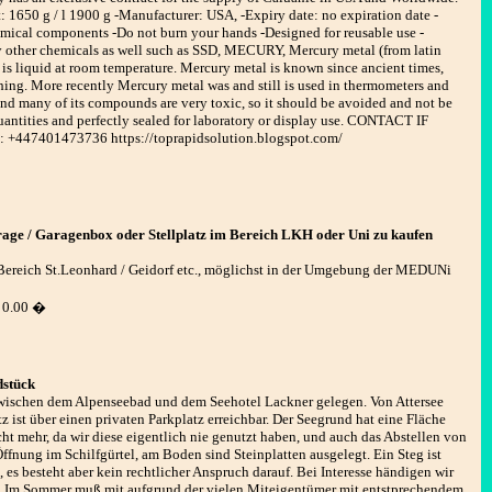
: 1650 g / l 1900 g -Manufacturer: USA, -Expiry date: no expiration date -
hemical components -Do not burn your hands -Designed for reusable use -
er chemicals as well such as SSD, MECURY, Mercury metal (from latin
t is liquid at room temperature. Mercury metal is known since ancient times,
hing. More recently Mercury metal was and still is used in thermometers and
and many of its compounds are very toxic, so it should be avoided and not be
quantities and perfectly sealed for laboratory or display use. CONTACT IF
+447401473736 https://toprapidsolution.blogspot.com/
age / Garagenbox oder Stellplatz im Bereich LKH oder Uni zu kaufen
 Bereich St.Leonhard / Geidorf etc., möglichst in der Umgebung der MEDUNi
0.00 �
dstück
 zwischen dem Alpenseebad und dem Seehotel Lackner gelegen. Von Attersee
z ist über einen privaten Parkplatz erreichbar. Der Seegrund hat eine Fläche
ht mehr, da wir diese eigentlich nie genutzt haben, und auch das Abstellen von
 Öffnung im Schilfgürtel, am Boden sind Steinplatten ausgelegt. Ein Steg ist
 es besteht aber kein rechtlicher Anspruch darauf. Bei Interesse händigen wir
t. Im Sommer muß mit aufgrund der vielen Miteigentümer mit entstprechendem