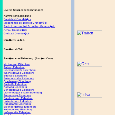
Diverse Stra�enbezeichnungen:
Kammerschlagsiedlung
Euratsfeld Grundst�ck
Miesenbach bei Birkfeld Grundst�ck
Sankt Lorenzen bei Scheifling Grundst�ck
Achau Grundst�ck
Großradl Grundst�ck
Stra�en1 -a.Teil-
Stra�en -b.Teil-
Stra�en von Eidenberg:
(Stra�enOest)
Kirchenweg Eidenberg
Auberg Eidenberg
Biberauerstraße Eidenberg
Wacholderweg Eidenberg
Ederweg Eidenberg
Pointnerstraße Eidenberg
Quellenweg Eidenberg
Austraße Eidenberg
Koglweg Eidenberg
Benetederweg Eidenberg
Lichtenberger Straße Eidenberg
Sonnenweg Eidenberg
Sanddornweg Eidenberg
Holunderweg Eidenberg
Aubachweg Eidenberg
Eidenbergstraße Eidenberg
Hebergerweg Eidenberg
Hofaustraße Eidenberg