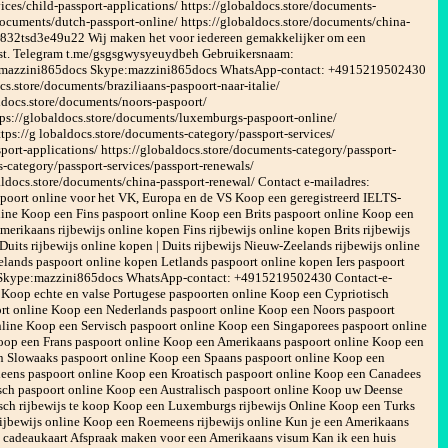
ices/child-passport-applications/ https://globaldocs.store/documents-
/documents/dutch-passport-online/ https://globaldocs.store/documents/china-
r832tsd3e49u22 Wij maken het voor iedereen gemakkelijker om een ​​
komst. Telegram t.me/gsgsgwysyeuydbeh Gebruikersnaam:
e:mazzini865docs Skype:mazzini865docs WhatsApp-contact: +4915219502430
s.store/documents/braziliaans-paspoort-naar-italie/
aldocs.store/documents/noors-paspoort/
tps://globaldocs.store/documents/luxemburgs-paspoort-online/
tps://g lobaldocs.store/documents-category/passport-services/
port-applications/ https://globaldocs.store/documents-category/passport-
s-category/passport-services/passport-renewals/
aldocs.store/documents/china-passport-renewal/ Contact e-mailadres:
oort online voor het VK, Europa en de VS Koop een geregistreerd IELTS-
nline Koop een Fins paspoort online Koop een Brits paspoort online Koop een
merikaans rijbewijs online kopen Fins rijbewijs online kopen Brits rijbewijs
Duits rijbewijs online kopen | Duits rijbewijs Nieuw-Zeelands rijbewijs online
elands paspoort online kopen Letlands paspoort online kopen Iers paspoort
en Skype:mazzini865docs WhatsApp-contact: +4915219502430 Contact-e-
Koop echte en valse Portugese paspoorten online Koop een Cypriotisch
t online Koop een Nederlands paspoort online Koop een Noors paspoort
line Koop een Servisch paspoort online Koop een Singaporees paspoort online
oop een Frans paspoort online Koop een Amerikaans paspoort online Koop een
n Slowaaks paspoort online Koop een Spaans paspoort online Koop een
leens paspoort online Koop een Kroatisch paspoort online Koop een Canadees
sch paspoort online Koop een Australisch paspoort online Koop uw Deense
isch rijbewijs te koop Koop een Luxemburgs rijbewijs Online Koop een Turks
rijbewijs online Koop een Roemeens rijbewijs online Kun je een Amerikaans
cadeaukaart Afspraak maken voor een Amerikaans visum Kan ik een huis