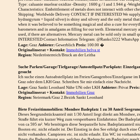
Type: caluanie muelear oxidize -Density: 1600 g / l and 1.944 g -Weight
Characteristics: Embrittlement of metals does not interact with other c
Shipping: Worldwide Delivery CONTACT IF INETERESTED We supply oth
hydrargyrum = liquid silver) is shiny and silvery and the only metal tha
when it was believed to be something magical and also a cure for everyt
barometers and in amalgams as filling for our teeth. Elemental mercury 
used, if there are alternatives. Mercury metal can be sold only in small 
INTERESTED Contact Information Telegram: @Ranko3222 WhatsApp : 
Lage:
Graz
Anbieter:
Gewerblich
Preis:
100.00 �
Originalinserat + Kontakt:
Immobilien belva st
Region:
Niederösterreich/Bruck an der Leitha
Suche Parken/Garage/Tiefgarage/Autostellpatz/Parkplatz: Einzelgar
gesucht
Ich suche einen Autoabstellplatz im Freien/Garagenbos/Einzelgarae im
Graz oder dem LKH Graz. Schreiben Sie mir einfach eine Nachricht.
Lage:
Graz Sankt Leonhard Nähe UNi oder LKH
Anbieter:
Privat
Preis:
Originalinserat + Kontakt:
Immobilien Graz
Region:
Steiermark/Graz 2.Bezirk Sankt Leonhard
Biete Freizeitimmobilien: Mondsee Badeplatz 1 zu 30 Anteil Seegrun
Dieses Seegrundstücksanteil mit 1/30 Anteil liegt direkt am Mondsee,
Straße führt ein kurzer Weg zum versperrbaren Einfahrtstor. Der Badeplat
von ca 595 m². Wir benötigen diese Seeparzelle bzw. Badeplatzanteil nic
Booten etc. nicht erlaubt ist. Der Einstieg in den See erfolgt durch eine
nicht vorhanden. Campieren etc. ist nicht erlaubt. Ein WC ist vorhanden,
Ihnen die Badeordnung aus, welches das Baderecht am Badeplatz regel