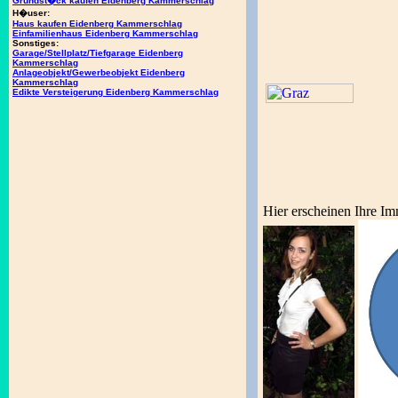
Grundst�ck kaufen Eidenberg Kammerschlag
H�user:
Haus kaufen Eidenberg Kammerschlag
Einfamilienhaus Eidenberg Kammerschlag
Sonstiges:
Garage/Stellplatz/Tiefgarage Eidenberg
Kammerschlag
Anlageobjekt/Gewerbeobjekt Eidenberg
Kammerschlag
Edikte Versteigerung Eidenberg Kammerschlag
Hier erscheinen Ihre Im